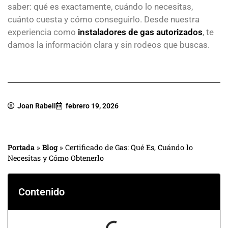
saber: qué es exactamente, cuándo lo necesitas,
cuánto cuesta y cómo conseguirlo. Desde nuestra
experiencia como
instaladores de gas autorizados
, te
damos la información clara y sin rodeos que buscas.
Joan Rabell
febrero 19, 2026
Portada
»
Blog
»
Certificado de Gas: Qué Es, Cuándo lo
Necesitas y Cómo Obtenerlo
Contenido